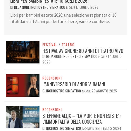
LIBRI PER BAMBINI ESTATE: 10 SCELTE 2026
DI
REDAZIONE INCHIOSTRO SIMPATICO
17 LUGLIO 2026
NONE
Libri per bambini estate 2026: una selezione ragionata di 10
titoli dai 5 ai 12 anni per letture libere, varie e condivise.
FESTIVAL
/
TEATRO
FESTIVAL AVIGNONE: 80 ANNI DI TEATRO VIVO
DI
REDAZIONE INCHIOSTRO SIMPATICO
17 LUGLIO
NONE
2026
RECENSIONI
L’ANNIVERSARIO DI ANDREA BAJANI
DI
INCHIOSTRO SIMPATICO
26 AGOSTO 2025
NONE
RECENSIONI
STÉPHANE ALLIX – “LA MORTE NON ESISTE”:
L’IMMORTALITÀ DELLA COSCIENZA
DI
INCHIOSTRO SIMPATICO
16 SETTEMBRE 2024
NONE