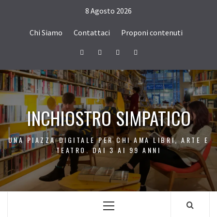
Passa
8 Agosto 2026
al
contenuto
Chi Siamo
Contattaci
Proponi contenuti
Facebook
Twitter
Instagram
Youtube
INCHIOSTRO SIMPATICO
UNA PIAZZA DIGITALE PER CHI AMA LIBRI, ARTE E
TEATRO. DAI 3 AI 99 ANNI
Menu
principale