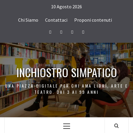
Passa
10 Agosto 2026
al
contenuto
Chi Siamo
Contattaci
Proponi contenuti
Facebook
Twitter
Instagram
Youtube
INCHIOSTRO SIMPATICO
UNA PIAZZA DIGITALE PER CHI AMA LIBRI, ARTE E
TEATRO. DAI 3 AI 99 ANNI
Menu
principale