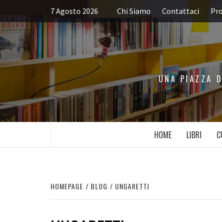
Passa
7 Agosto 2026
Chi Siamo
Contattaci
Pro
al
contenuto
UNA PIAZZA D
HOME
LIBRI
C
HOMEPAGE
BLOG
UNGARETTI