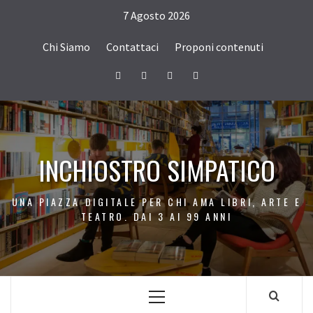
Passa
7 Agosto 2026
al
contenuto
Chi Siamo
Contattaci
Proponi contenuti
Facebook
Twitter
Instagram
Youtube
INCHIOSTRO SIMPATICO
UNA PIAZZA DIGITALE PER CHI AMA LIBRI, ARTE E
TEATRO. DAI 3 AI 99 ANNI
Menu
principale