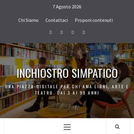
Passa
7 Agosto 2026
al
contenuto
Chi Siamo
Contattaci
Proponi contenuti
Facebook
Twitter
Instagram
Youtube
INCHIOSTRO SIMPATICO
UNA PIAZZA DIGITALE PER CHI AMA LIBRI, ARTE E
TEATRO. DAI 3 AI 99 ANNI
Menu
principale