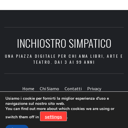
INCHIOSTRO SIMPATICO
UNA PIAZZA DIGITALE PER CHI AMA LIBRI, ARTE E
TEATRO. DAI 3 AI 99 ANNI
Home
Chi Siamo
Contatti
Privacy
Usiamo i cookie per fornirti la miglior esperienza d'uso e
Facebook
Twitter
Instagram
Youtube
navigazione sul nostro sito web.
You can find out more about which cookies we are using or
settings
switch them off in
.
Copyright © Tutti i diritti riservati a Inchiostro Simpatico
|