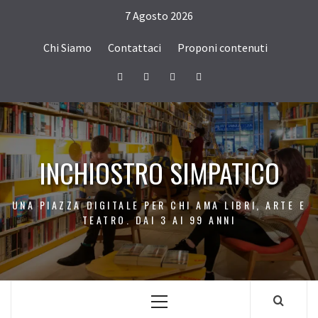
Passa
7 Agosto 2026
al
contenuto
Chi Siamo
Contattaci
Proponi contenuti
Facebook
Twitter
Instagram
Youtube
INCHIOSTRO SIMPATICO
UNA PIAZZA DIGITALE PER CHI AMA LIBRI, ARTE E
TEATRO. DAI 3 AI 99 ANNI
Menu
principale