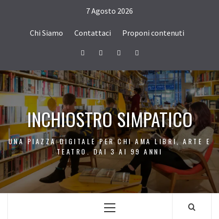
Passa
7 Agosto 2026
al
contenuto
Chi Siamo
Contattaci
Proponi contenuti
Facebook
Twitter
Instagram
Youtube
INCHIOSTRO SIMPATICO
UNA PIAZZA DIGITALE PER CHI AMA LIBRI, ARTE E
TEATRO. DAI 3 AI 99 ANNI
Menu
principale