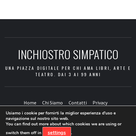
INCHIOSTRO SIMPATICO
UNA PIAZZA DIGITALE PER CHI AMA LIBRI, ARTE E
TEATRO. DAI 3 AI 99 ANNI
Home
Chi Siamo
Contatti
Privacy
Usiamo i cookie per fornirti la miglior esperienza d'uso e
Facebook
Twitter
Instagram
Youtube
navigazione sul nostro sito web.
You can find out more about which cookies we are using or
settings
switch them off in
.