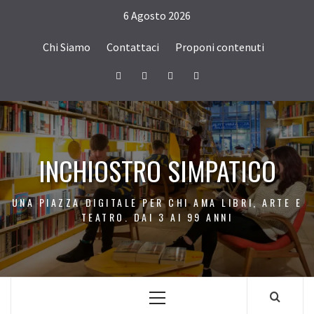
Passa
6 Agosto 2026
al
contenuto
Chi Siamo
Contattaci
Proponi contenuti
Facebook
Twitter
Instagram
Youtube
INCHIOSTRO SIMPATICO
UNA PIAZZA DIGITALE PER CHI AMA LIBRI, ARTE E
TEATRO. DAI 3 AI 99 ANNI
Menu
principale