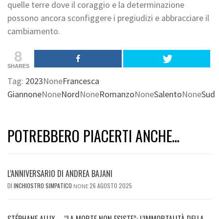
quelle terre dove il coraggio e la determinazione
possono ancora sconfiggere i pregiudizi e abbracciare il
cambiamento.
8
SHARES
Tag:
2023
None
Francesca
Giannone
None
Nord
None
Romanzo
None
Salento
None
Sud
POTREBBERO PIACERTI ANCHE...
L’ANNIVERSARIO DI ANDREA BAJANI
DI
INCHIOSTRO SIMPATICO
26 AGOSTO 2025
NONE
STÉPHANE ALLIX – “LA MORTE NON ESISTE”: L’IMMORTALITÀ DELLA