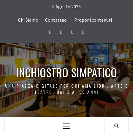
Passa
8 Agosto 2026
al
contenuto
Chi Siamo
Contattaci
Proponi contenuti
Facebook
Twitter
Instagram
Youtube
INCHIOSTRO SIMPATICO
UNA PIAZZA DIGITALE PER CHI AMA LIBRI, ARTE E
TEATRO. DAI 3 AI 99 ANNI
Menu
principale